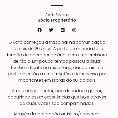
Rafa Silveira
Sócio Proprietário
F
T
L
I
a
w
i
n
c
i
n
s
O Rafa começou a trabalhar na comunicação
e
t
k
t
b
t
e
a
há mais de 20 anos. A porta de entrada foi a
o
e
d
g
função de operador de áudio em uma emissora
o
r
i
r
k
n
a
de rádio. Em pouco tempo passou a atuar
m
também frente ao microfone, dando início a
partir de então a uma trajetória de sucesso por
importantes emissoras do sul do país.
Atuou como locutor, coordenador e gestor,
adquirindo assim experiências que hoje através
da Duas Vozes são compartilhadas.
Através da integração artístico/comercial