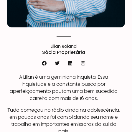
Lilian Roland
Sócia Proprietária
F
T
L
I
a
w
i
n
c
i
n
s
A Lilian é uma geminiana inquieta. Essa
e
t
k
t
b
t
e
a
inquietude e a constante busca por
o
e
d
g
aperfeiçoamento pautam uma bem sucedida
o
r
i
r
k
n
a
carreira com mais de 16 anos.
m
Tudo começou no rádio ainda na adolescência,
em poucos anos foi consolidando seu nome e
trabalho em importantes emissoras do sul do
país.