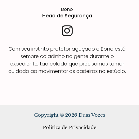
Bono
Head de Segurança
I
n
Com seu instinto protetor aguçado o Bono está
s
sempre coladinho na gente durante o
t
expediente, tão colado que precisamos tomar
cuidado ao movimentar as cadeiras no estúdio.
a
g
r
a
Copyright © 2026 Duas Vozes
m
Política de Privacidade